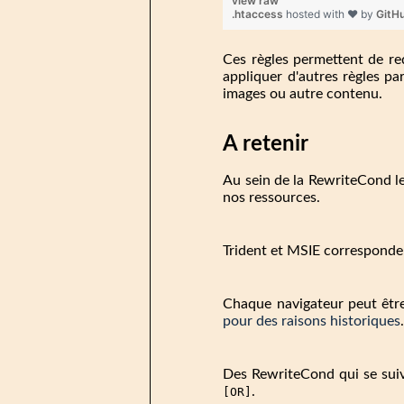
view raw
.htaccess
hosted with ❤ by
GitH
Ces règles permettent de red
appliquer d'autres règles par
images ou autre contenu.
A retenir
Au sein de la RewriteCond l
nos ressources.
Trident et MSIE corresponden
Chaque navigateur peut être
pour des raisons historiques
Des RewriteCond qui se suiv
.
[OR]